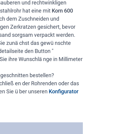
t sauberen und rechtwinkligen
stahlrohr hat eine mit
Korn 600
ach dem Zuschneiden und
egen Zerkratzen gesichert, bevor
ersand sorgsam verpackt werden.
 Sie zunä chst das gewü nschte
etailseite den Button "
 Sie ihre Wunschlä nge in Millimeter
ugeschnitten bestellen?
chließ en der Rohrenden oder das
en Sie ü ber unseren
Konfigurator