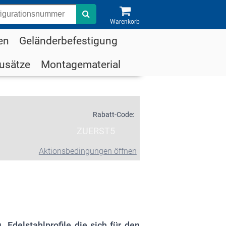
Suche
Warenkorb
en
Geländerbefestigung
usätze
Montagematerial
Rabatt-Code:
ZUERST5
Aktionsbedingungen öffnen
eu
Edelstahlprofile die sich für den