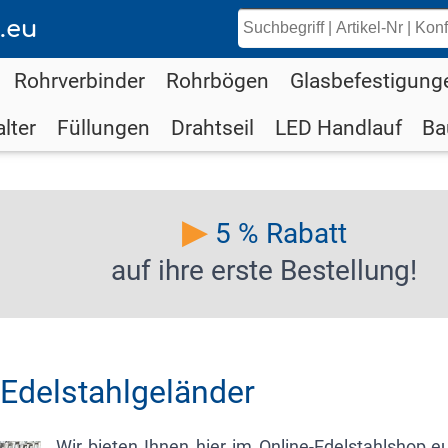
.eu
Rohrverbinder
Rohrbögen
Glasbefestigung
lter
Füllungen
Drahtseil
LED Handlauf
Ba
▶
5 % Rabatt
auf ihre erste Bestellung!
r Edelstahlgeländer
Wir bieten Ihnen hier im Online-Edelstahlshop.