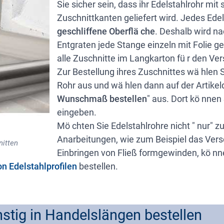
Sie sicher sein, dass ihr Edelstahlrohr mi
Zuschnittkanten geliefert wird. Jedes Edel
geschliffene Oberflä che
. Deshalb wird n
Entgraten jede Stange einzeln mit Folie g
alle Zuschnitte im Langkarton fü r den V
Zur Bestellung ihres Zuschnittes wä hlen
Rohr aus und wä hlen dann auf der Artikeld
Wunschmaß bestellen
" aus. Dort kö nnen
eingeben.
Mö chten Sie Edelstahlrohre nicht " nur" z
Anarbeitungen, wie zum Beispiel das Vers
nitten
Einbringen von Fließ formgewinden, kö nn
n Edelstahlprofilen
bestellen.
ünstig in Handelslängen bestellen