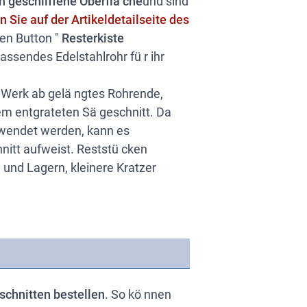
in geschliffene Oberflä che
und sind
 Sie auf der Artikeldetailseite des
den Button "
Resterkiste
passendes Edelstahlrohr fü r ihr
m Werk ab gelä ngtes Rohrende,
m entgrateten Sä geschnitt. Da
rwendet werden, kann es
itt aufweist. Reststü cken
 und Lagern, kleinere Kratzer
chnitten bestellen
. So kö nnen