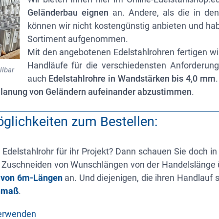
Geländerbau eignen
an. Andere, als die in den 
können wir nicht kostengünstig anbieten und hab
Sortiment aufgenommen.
Mit den angebotenen Edelstahlrohren fertigen wi
Handläufe für die verschiedensten Anforderun
llbar
auch
Edelstahlrohre in Wandstärken bis 4,0 mm
 Planung von Geländern aufeinander abzustimmen
.
öglichkeiten zum Bestellen:
 Edelstahlrohr für ihr Projekt? Dann schauen Sie doch i
as Zuschneiden von Wunschlängen von der Handelslänge übr
g von 6m-Längen
an. Und diejenigen, die ihren Handlauf 
chmaß
.
verwenden