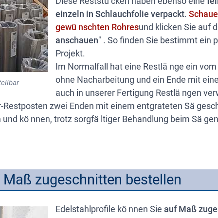
Diese Reststü cken haben ebenso eine
fe
einzeln in Schlauchfolie verpackt
.
Schauen
gewü nschten Rohres
und klicken Sie auf 
anschauen
" . So finden Sie bestimmt ein 
Projekt.
Im Normalfall hat eine Restlä nge ein vo
ohne Nacharbeitung und ein Ende mit eine
ellbar
auch in unserer Fertigung Restlä ngen ve
-Restposten zwei Enden mit einem entgrateten Sä geschn
 und kö nnen, trotz sorgfä ltiger Behandlung beim Sä gen
uf Maß zugeschnitten bestellen
Edelstahlprofile kö nnen Sie
auf Maß zuges