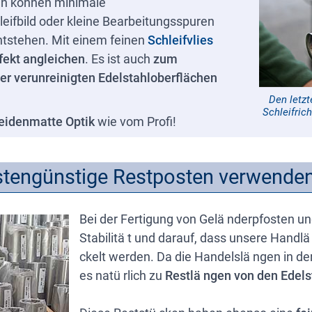
len können minimale
eifbild oder kleine Bearbeitungsspuren
ntstehen. Mit einem feinen
Schleifvlies
fekt angleichen
. Es ist auch
zum
er verunreinigten Edelstahloberflächen
Den letzt
Schleifric
eidenmatte Optik
wie vom Profi!
kostengünstige Restposten verwende
Bei der Fertigung von Gelä nderpfosten un
Stabilitä t und darauf, dass unsere Handlä
ckelt werden. Da die Handelslä ngen in d
es natü rlich zu
Restlä ngen von den Edels