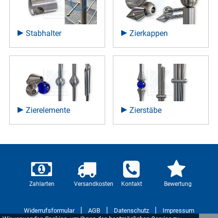
passende
Endstücke
in Form von Stabkappen
erhältlich. Auf den Enden der Pfosten können Sie
beispielsweise Edelstahlkugeln in verschiedenen
Stabhalter
Zierkappen
Durchmessern einfach aufschrauben.
Passend dazu entdecken Sie in der Kategorie
Zierelemente
massive Zierhülsen und weitere
hochwertige Schmuckelemente, wie Glaskugeln mit
Bohrung oder kegelförmige massive Zierteile.
In der Kategorie
Zierstäbe
finden Sie vorgefertigte
Zierelemente
Zierstäbe
Designstäbe, aber auch einzelne Bunde aus
Edelstahl. So haben Sie die Möglichkeit, Ihre
individuellen Zierstäbe unter Verwendung von
Rundmaterial-Zuschnitten selbst zu montieren.
Zahlarten
Versandkosten
Kontakt
Bewertung
|
|
|
Widerrufsformular
AGB
Datenschutz
Impressum