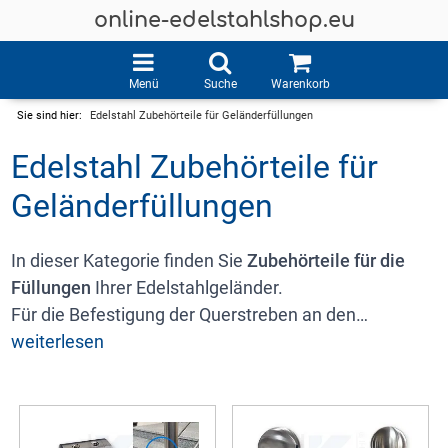
online-edelstahlshop.eu
Menü
Suche
Warenkorb
Sie sind hier:
Edelstahl Zubehörteile für Geländerfüllungen
Edelstahl Zubehörteile für
Geländerfüllungen
In dieser Kategorie finden Sie
Zubehörteile für die
Füllungen
Ihrer Edelstahlgeländer.
Für die Befestigung der Querstreben an den
Geländerpfosten bieten wir Ihnen
weiterlesen
Stabhalter
an. Mit
diesen können Sie Pfosten und Rundmaterial einfach
verschrauben.
Für die optische Verzierung der Streben-Enden sind