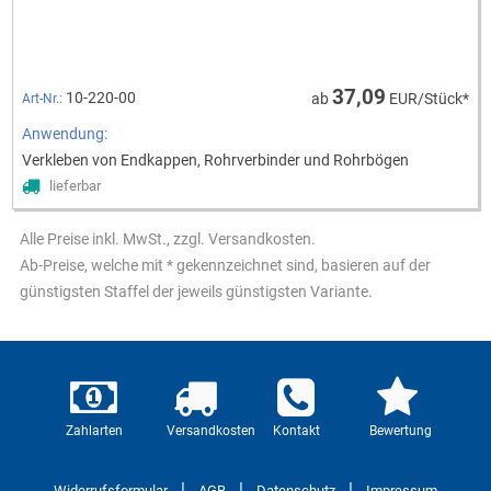
37,09
10-220-00
ab
EUR/Stück*
Art-Nr.:
Anwendung:
Verkleben von Endkappen, Rohrverbinder und Rohrbögen
lieferbar
Alle Preise inkl. MwSt., zzgl. Versandkosten.
Ab-Preise, welche mit * gekennzeichnet sind, basieren auf der
günstigsten Staffel der jeweils günstigsten Variante.
Zahlarten
Versandkosten
Kontakt
Bewertung
|
|
|
Widerrufsformular
AGB
Datenschutz
Impressum