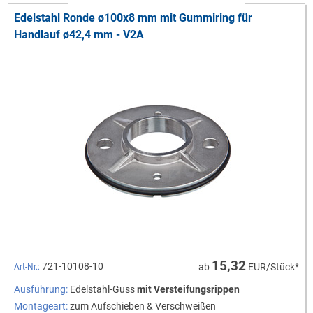
Rohr ø42,4x2,0 mm
Edelstahl Ronde ø100x8 mm mit Gummiring für
Nutrohr ø42,4x1,5 mm
Handlauf ø42,4 mm - V2A
15,32
721-10108-10
ab
EUR/Stück*
Art-Nr.:
Ausführung:
Edelstahl-Guss
mit Versteifungsrippen
Montageart:
zum Aufschieben & Verschweißen