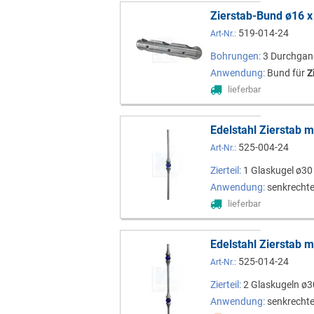
Zierstab-Bund ø16 
519-014-24
Art-Nr.:
Bohrungen:
3 Durchga
Anwendung:
Bund für
Z
lieferbar
Edelstahl Zierstab 
525-004-24
Art-Nr.:
Zierteil:
1 Glaskugel ø30
Anwendung:
senkrechte
lieferbar
Edelstahl Zierstab 
525-014-24
Art-Nr.:
Zierteil:
2 Glaskugeln ø3
Anwendung:
senkrechte