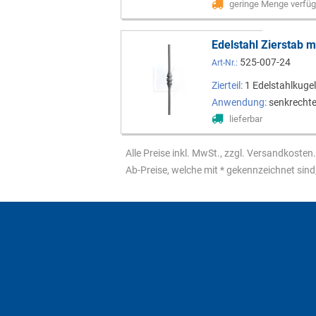
geringe Menge verfüg
Edelstahl Zierstab 
525-007-24
Art-Nr.:
Zierteil:
1 Edelstahlkuge
Anwendung:
senkrechte
lieferbar
Alle Preise inkl. MwSt., zzgl. Versandkosten
Ab-Preise, welche mit * gekennzeichnet sind,