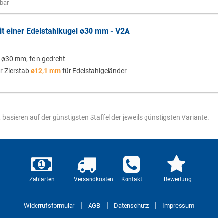
bar
mit einer Edelstahlkugel ø30 mm - V2A
l ø30 mm, fein gedreht
r Zierstab
ø12,1 mm
für Edelstahlgeländer
.
 basieren auf der günstigsten Staffel der jeweils günstigsten Variante.
Zahlarten
Versandkosten
Kontakt
Bewertung
|
|
|
Widerrufsformular
AGB
Datenschutz
Impressum