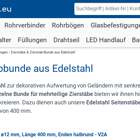
.eu
Rohrverbinder
Rohrbögen
Glasbefestigung
lter
Füllungen
Drahtseil
LED Handlauf
Ba
ungen
›
Zierstäbe & Zierstab-Bunde aus Edelstahl
abbunde aus Edelstahl
ahl
zur dekorativen Aufwertung von Geländern mit senkre
zelne Bunde für mehrteilige Zierstäbe
bieten wir ihnen h
e kreieren. Dazu dienen auch unsere
Edelstahl Seitenstäb
 von 400 mm.
ab ø12 mm, Länge 400 mm, Enden halbrund - V2A