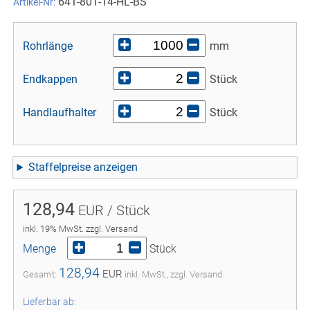
641-801-14-HL-BS
Artikel-Nr:
Rohrlänge
mm
Endkappen
Stück
Handlaufhalter
Stück
Staffelpreise
128,94
EUR / Stück
inkl. 19% MwSt. zzgl. Versand
Menge
Stück
128,94
EUR
Gesamt:
inkl. MwSt., zzgl. Versand
Lieferbar ab: