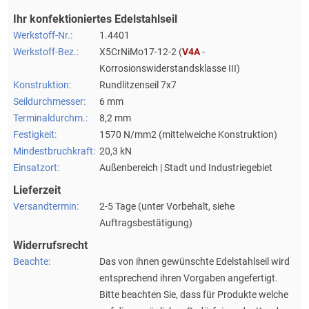
Ihr konfektioniertes Edelstahlseil
Werkstoff-Nr.:
1.4401
Werkstoff-Bez.:
X5CrNiMo17-12-2 (
V4A
-
Korrosionswiderstandsklasse III)
Konstruktion:
Rundlitzenseil 7x7
Seildurchmesser:
6 mm
Terminaldurchm.:
8,2 mm
Festigkeit:
1570 N/mm2 (mittelweiche Konstruktion)
Mindestbruchkraft:
20,3 kN
Einsatzort:
Außenbereich | Stadt und Industriegebiet
Lieferzeit
Versandtermin:
2-5 Tage (unter Vorbehalt, siehe
Auftragsbestätigung)
Widerrufsrecht
Beachte:
Das von ihnen gewünschte Edelstahlseil wird
entsprechend ihren Vorgaben angefertigt.
Bitte beachten Sie, dass für Produkte welche