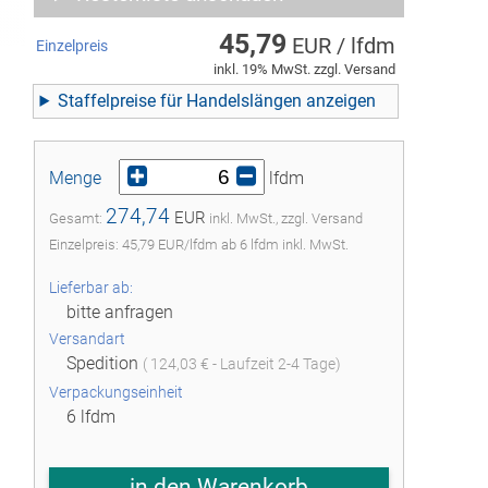
45,79
EUR / lfdm
Einzelpreis
inkl. 19% MwSt. zzgl. Versand
Staffelpreise für Handelslängen
Menge
lfdm
274,74
EUR
Gesamt:
inkl. MwSt., zzgl. Versand
Einzelpreis:
45,79
EUR
/
lfdm
ab
6
lfdm inkl. MwSt.
Lieferbar ab:
bitte anfragen
Versandart
Spedition
( 124,03 € - Laufzeit 2-4 Tage)
Verpackungseinheit
6 lfdm
in den Warenkorb