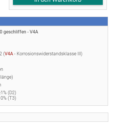
0 geschliffen - V4A
2 (
V4A
- Korrosionswiderstandsklasse III)
en
länge)
m
±1% (D2)
10% (T3)