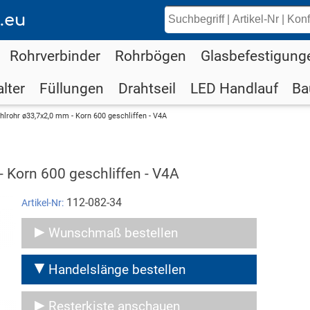
.eu
Rohrverbinder
Rohrbögen
Glasbefestigung
lter
Füllungen
Drahtseil
LED Handlauf
Ba
hlrohr ø33,7x2,0 mm - Korn 600 geschliffen - V4A
- Korn 600 geschliffen - V4A
112-082-34
Artikel-Nr:
Wunschmaß bestellen
Handelslänge bestellen
Resterkiste anschauen