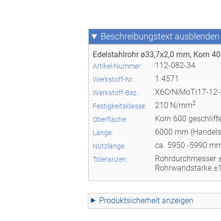
Beschreibungstext
Edelstahlrohr ø33,7x2,0 mm, Korn 40
112-082-34
Artikel-Nummer:
1.4571
Werkstoff-Nr.:
X6CrNiMoTi17-12-
Werkstoff-Bez.:
2
210 N/mm
Festigkeitsklasse:
Korn 600 geschliff
Oberfläche:
6000 mm (Handels
Länge:
ca. 5950 -5990 m
Nutzlänge:
Rohrdurchmesser 
Toleranzen:
Rohrwandstärke ±
Produktsicherheit