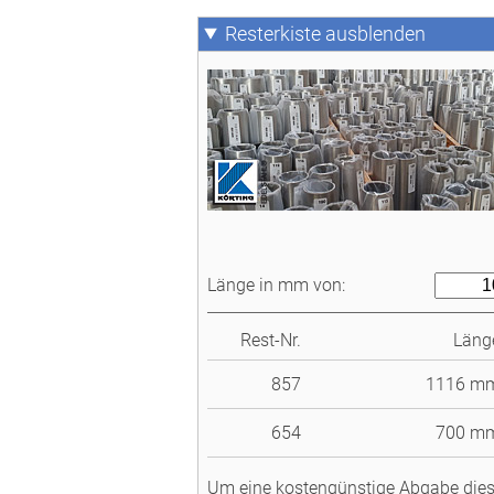
Resterkiste
Länge in mm von:
Rest-Nr.
Läng
857
1116 m
654
700 m
Um eine kostengünstige Abgabe diese