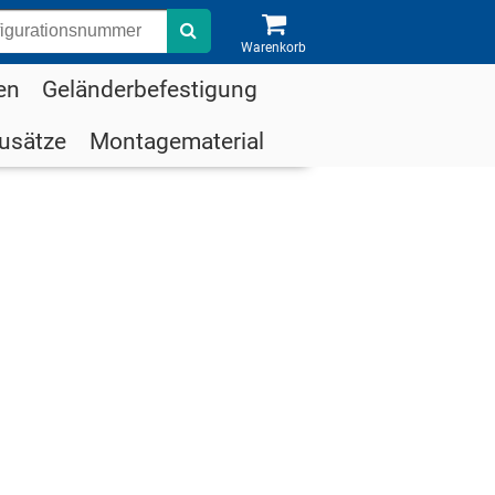
Suche
Warenkorb
en
Geländerbefestigung
usätze
Montagematerial