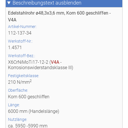
Beschreibungstext
Edelstahlrohr ø48,3x3,6 mm, Korn 600 geschliffen -
V4A
Artikel-Nummer:
112-137-34
Werkstoff-Nr.:
1.4571
Werkstoff-Bez.:
X6CrNiMoTi17-12-2 (
V4A
-
Korrosionswiderstandsklasse III)
Festigkeitsklasse:
2
210 N/mm
Oberfläche:
Korn 600 geschliffen
Länge:
6000 mm (Handelslänge)
Nutzlänge:
ca. 5950 -5990 mm