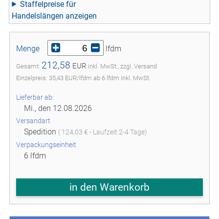
Staffelpreise für
Handelslängen
Menge
lfdm
212,58
EUR
Gesamt:
inkl. MwSt., zzgl. Versand
Einzelpreis:
35,43
EUR
/
lfdm
ab
6
lfdm inkl. MwSt.
Lieferbar ab:
Mi., den 12.08.2026
Versandart
Spedition
( 124,03 € - Laufzeit 2-4 Tage)
Verpackungseinheit
6 lfdm
in den Warenkorb