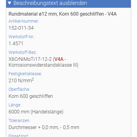
Beschreibungstext
Rundmaterial ø12 mm, Korn 600 geschliffen - V4A
Artikel-Nummer:
152-011-34
Werkstoff-Nr.:
1.4571
Werkstoff-Bez.:
X6CrNiMoTi17-12-2 (
V4A
-
Korrosionswiderstandsklasse III)
Festigkeitsklasse:
2
210 N/mm
Oberfläche:
Korn 600 geschliffen
Länge:
6000 mm (Handelslänge)
Toleranzen:
Durchmesser + 0,0 mm, - 0,5 mm
Einsatzort: