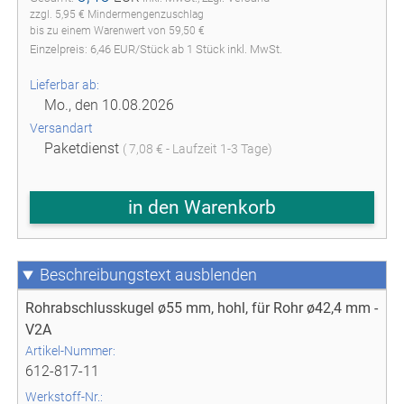
zzgl. 5,95 € Mindermengenzuschlag
bis zu einem Warenwert von 59,50 €
Einzelpreis:
6,46
EUR
/
Stück
ab
1
Stück inkl. MwSt.
Lieferbar ab:
Mo., den 10.08.2026
Versandart
Paketdienst
( 7,08 € - Laufzeit 1-3 Tage)
in den Warenkorb
Beschreibungstext
Rohrabschlusskugel ø55 mm, hohl, für Rohr ø42,4 mm -
V2A
Artikel-Nummer:
612-817-11
Werkstoff-Nr.: