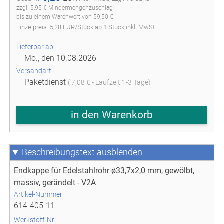
zzgl. 5,95 € Mindermengenzuschlag
bis zu einem Warenwert von 59,50 €
Einzelpreis:
5,28
EUR
/
Stück
ab
1
Stück inkl. MwSt.
Lieferbar ab:
Mo., den 10.08.2026
Versandart
Paketdienst
( 7,08 € - Laufzeit 1-3 Tage)
in den Warenkorb
Beschreibungstext
Endkappe für Edelstahlrohr ø33,7x2,0 mm, gewölbt,
massiv, gerändelt - V2A
Artikel-Nummer:
614-405-11
Werkstoff-Nr.: