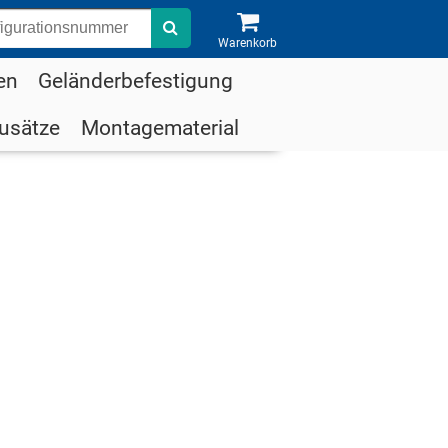
Suche
Warenkorb
en
Geländerbefestigung
usätze
Montagematerial