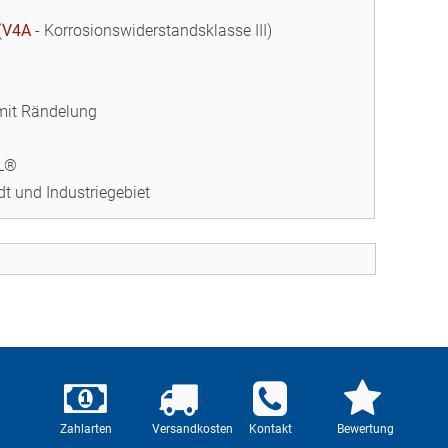
(
V4A
- Korrosionswiderstandsklasse III)
mit Rändelung
HL®
dt und Industriegebiet
Zahlarten
Versandkosten
Kontakt
Bewertung