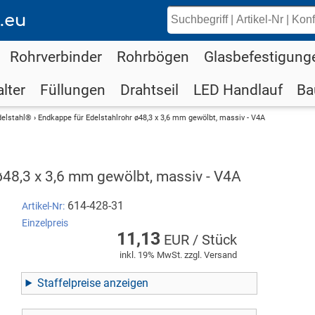
.eu
Rohrverbinder
Rohrbögen
Glasbefestigung
lter
Füllungen
Drahtseil
LED Handlauf
Ba
delstahl®
›
Endkappe für Edelstahlrohr ø48,3 x 3,6 mm gewölbt, massiv - V4A
ø48,3 x 3,6 mm gewölbt, massiv - V4A
614-428-31
Artikel-Nr:
Einzelpreis
11,13
EUR / Stück
inkl. 19% MwSt. zzgl. Versand
Staffelpreise