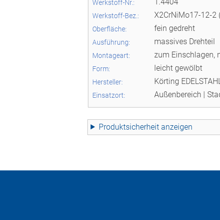
1.4404
Werkstoff-Nr.:
X2CrNiMo17-12-2 
Werkstoff-Bez.:
fein gedreht
Oberfläche:
massives Drehteil
Ausführung:
zum Einschlagen, 
Montageart:
leicht gewölbt
Form:
Körting EDELSTA
Hersteller:
Außenbereich | Sta
Einsatzort:
Produktsicherheit