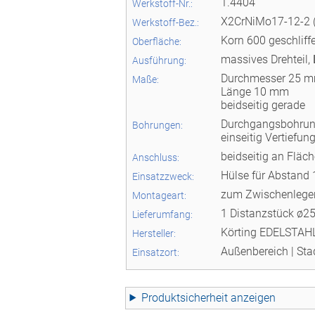
1.4404
Werkstoff-Nr.:
X2CrNiMo17-12-2 
Werkstoff-Bez.:
Korn 600 geschliff
Oberfläche:
massives Drehteil,
Ausführung:
Durchmesser 25 
Maße:
Länge 10 mm
beidseitig gerade
Durchgangsbohru
Bohrungen:
einseitig Vertiefun
beidseitig an Fläc
Anschluss:
Hülse für Abstand
Einsatzzweck:
zum Zwischenlegen
Montageart:
1 Distanzstück ø
Lieferumfang:
Körting EDELSTA
Hersteller:
Außenbereich | Sta
Einsatzort:
Produktsicherheit