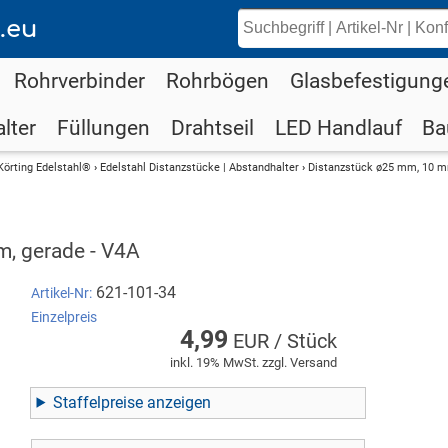
.eu
Rohrverbinder
Rohrbögen
Glasbefestigung
lter
Füllungen
Drahtseil
LED Handlauf
Ba
Körting Edelstahl®
›
Edelstahl Distanzstücke | Abstandhalter
›
Distanzstück ø25 mm, 10 m
, gerade - V4A
621-101-34
Artikel-Nr:
Einzelpreis
4,99
EUR / Stück
inkl. 19% MwSt. zzgl. Versand
Staffelpreise