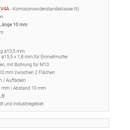
(
V4A
- Korrosionswiderstandsklasse III)
en
Länge 10 mm
mm
ng ø10,5 mm
g ø15,5 x 1,8 mm für Einnietmutter
hen, mit Bohrung für M10
 10 mm zwischen 2 Flächen
 / Auffädeln
25 mm | Abstand 10 mm
HL®
dt und Industriegebiet