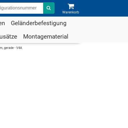
Suche
Warenkorb
en
Geländerbefestigung
usätze
Montagematerial
m, gerade - V4A