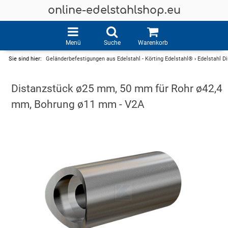
online-edelstahlshop.eu
Menü
Suche
Warenkorb
Sie sind hier:
Geländerbefestigungen aus Edelstahl - Körting Edelstahl®
›
Edelstahl D
Distanzstück ø25 mm, 50 mm für Rohr ø42,4
mm, Bohrung ø11 mm - V2A