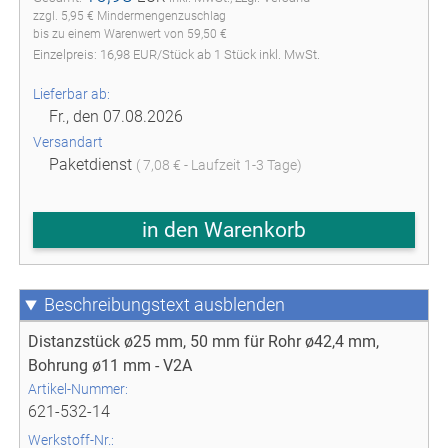
zzgl. 5,95 € Mindermengenzuschlag
bis zu einem Warenwert von 59,50 €
Einzelpreis:
16,98
EUR
/
Stück
ab
1
Stück inkl. MwSt.
Lieferbar ab:
Fr., den 07.08.2026
Versandart
Paketdienst
( 7,08 € - Laufzeit 1-3 Tage)
in den Warenkorb
Beschreibungstext
Distanzstück ø25 mm, 50 mm für Rohr ø42,4 mm,
Bohrung ø11 mm - V2A
Artikel-Nummer:
621-532-14
Werkstoff-Nr.: