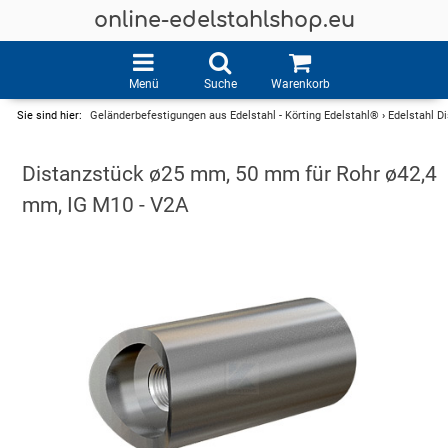
online-edelstahlshop.eu
Menü
Suche
Warenkorb
Sie sind hier:
Geländerbefestigungen aus Edelstahl - Körting Edelstahl®
›
Edelstahl D
Distanzstück ø25 mm, 50 mm für Rohr ø42,4
mm, IG M10 - V2A