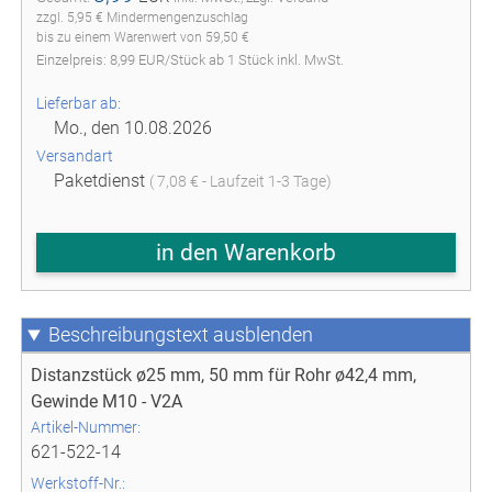
zzgl. 5,95 € Mindermengenzuschlag
bis zu einem Warenwert von 59,50 €
Einzelpreis:
8,99
EUR
/
Stück
ab
1
Stück inkl. MwSt.
Lieferbar ab:
Mo., den 10.08.2026
Versandart
Paketdienst
( 7,08 € - Laufzeit 1-3 Tage)
in den Warenkorb
Beschreibungstext
Distanzstück ø25 mm, 50 mm für Rohr ø42,4 mm,
Gewinde M10 - V2A
Artikel-Nummer:
621-522-14
Werkstoff-Nr.: