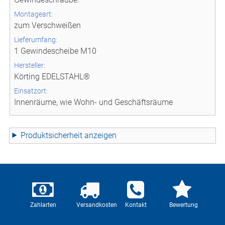
Montageart:
zum Verschweißen
Lieferumfang:
1 Gewindescheibe M10
Hersteller:
Körting EDELSTAHL®
Einsatzort:
Innenräume, wie Wohn- und Geschäftsräume
Produktsicherheit
Zahlarten
Versandkosten
Kontakt
Bewertung