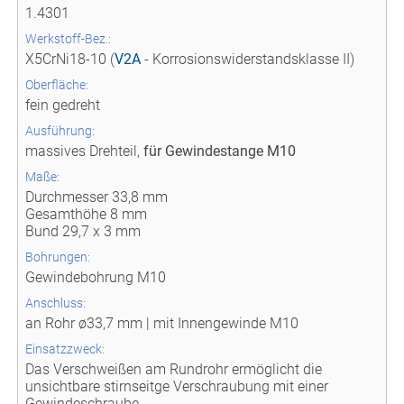
1.4301
Werkstoff-Bez.:
X5CrNi18-10 (
V2A
- Korrosionswiderstandsklasse II)
Oberfläche:
fein gedreht
Ausführung:
massives Drehteil,
für Gewindestange M10
Maße:
Durchmesser 33,8 mm
Gesamthöhe 8 mm
Bund 29,7 x 3 mm
Bohrungen:
Gewindebohrung M10
Anschluss:
an Rohr ø33,7 mm | mit Innengewinde M10
Einsatzzweck:
Das Verschweißen am Rundrohr ermöglicht die
unsichtbare stirnseitge Verschraubung mit einer
Gewindeschraube.