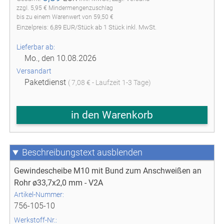
zzgl. 5,95 € Mindermengenzuschlag
bis zu einem Warenwert von 59,50 €
Einzelpreis:
6,89
EUR
/
Stück
ab
1
Stück inkl. MwSt.
Lieferbar ab:
Mo., den 10.08.2026
Versandart
Paketdienst
( 7,08 € - Laufzeit 1-3 Tage)
in den Warenkorb
Beschreibungstext
Gewindescheibe M10 mit Bund zum Anschweißen an
Rohr ø33,7x2,0 mm - V2A
Artikel-Nummer:
756-105-10
Werkstoff-Nr.: