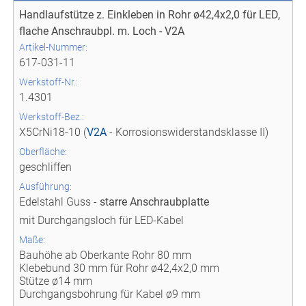
Handlaufstütze z. Einkleben in Rohr ø42,4x2,0 für LED,
flache Anschraubpl. m. Loch - V2A
Artikel-Nummer:
617-031-11
Werkstoff-Nr.:
1.4301
Werkstoff-Bez.:
X5CrNi18-10 (
V2A
- Korrosionswiderstandsklasse II)
Oberfläche:
geschliffen
Ausführung:
Edelstahl Guss -
starre Anschraubplatte
mit Durchgangsloch für LED-Kabel
Maße:
Bauhöhe ab Oberkante Rohr 80 mm
Klebebund 30 mm für Rohr ø42,4x2,0 mm
Stütze ø14 mm
Durchgangsbohrung für Kabel ø9 mm