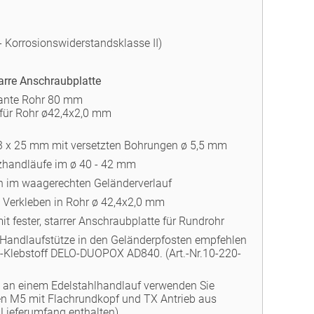
- Korrosionswiderstandsklasse II)
arre Anschraubplatte
ante Rohr 80 mm
für Rohr ø42,4x2,0 mm
3 x 25 mm mit versetzten Bohrungen ø 5,5 mm
lzhandläufe im ø 40 - 42 mm
n im waagerechten Geländerverlauf
 Verkleben in Rohr ø 42,4x2,0 mm
t fester, starrer Anschraubplatte für Rundrohr
 Handlaufstütze in den Geländerpfosten empfehlen
z-Klebstoff DELO-DUOPOX AD840. (Art.-Nr.10-220-
an einem Edelstahlhandlauf verwenden Sie
n M5 mit Flachrundkopf und TX Antrieb aus
 Lieferumfang enthalten).