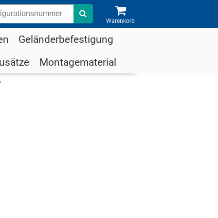
Suche
Warenkorb
en
Geländerbefestigung
usätze
Montagematerial
A