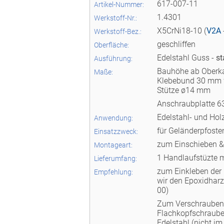
617-007-11
Artikel-Nummer:
1.4301
Werkstoff-Nr.:
X5CrNi18-10 (
V2A
Werkstoff-Bez.:
geschliffen
Oberfläche:
Edelstahl Guss -
st
Ausführung:
Bauhöhe ab Oberk
Maße:
Klebebund 30 mm 
Stütze ø14 mm
Anschraubplatte 6
Edelstahl- und Ho
Anwendung:
für Geländerpfoste
Einsatzzweck:
zum Einschieben &
Montageart:
1 Handlaufstüzte mi
Lieferumfang:
zum Einkleben der
Empfehlung:
wir den Epoxidhar
00)
Zum Verschrauben 
Flachkopfschraube
Edelstahl (nicht im