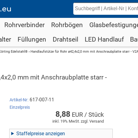
.eu
Rohrverbinder
Rohrbögen
Glasbefestigung
lter
Füllungen
Drahtseil
LED Handlauf
Ba
Körting Edelstahl®
›
Handlaufstütze für Rohr ø42,4x2,0 mm mit Anschraubplatte starr - V2
,4x2,0 mm mit Anschraubplatte starr -
617-007-11
Artikel-Nr:
Einzelpreis
8,88
EUR / Stück
inkl. 19% MwSt. zzgl. Versand
Staffelpreise