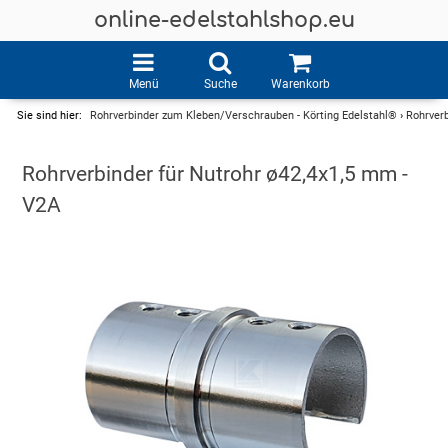
online-edelstahlshop.eu
Menü
Suche
Warenkorb
Sie sind hier:
Rohrverbinder zum Kleben/Verschrauben - Körting Edelstahl®
›
Rohrverb
Rohrverbinder für Nutrohr ø42,4x1,5 mm -
V2A