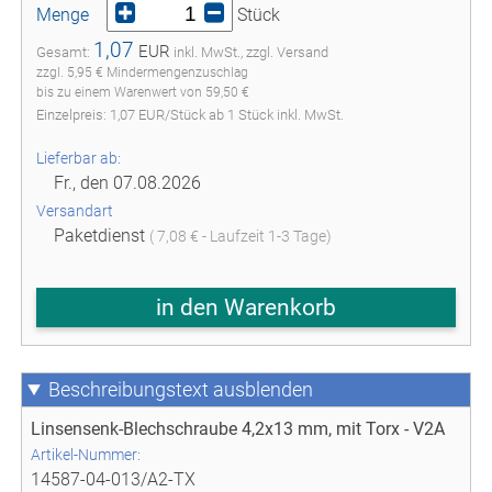
Menge
Stück
1,07
EUR
Gesamt:
inkl. MwSt., zzgl. Versand
zzgl. 5,95 € Mindermengenzuschlag
bis zu einem Warenwert von 59,50 €
Einzelpreis:
1,07
EUR
/
Stück
ab
1
Stück inkl. MwSt.
Lieferbar ab:
Fr., den 07.08.2026
Versandart
Paketdienst
( 7,08 € - Laufzeit 1-3 Tage)
in den Warenkorb
Beschreibungstext
Linsensenk-Blechschraube 4,2x13 mm, mit Torx - V2A
Artikel-Nummer:
14587-04-013/A2-TX