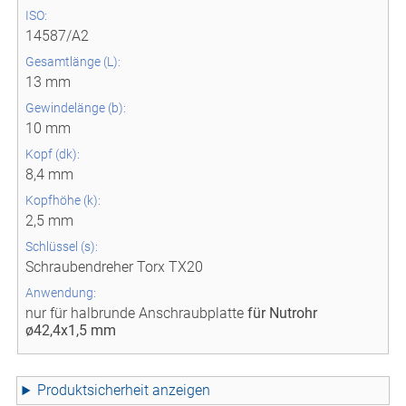
ISO:
14587/A2
Gesamtlänge (L):
13 mm
Gewindelänge (b):
10 mm
Kopf (dk):
8,4 mm
Kopfhöhe (k):
2,5 mm
Schlüssel (s):
Schraubendreher Torx TX20
Anwendung:
nur für halbrunde Anschraubplatte
für Nutrohr
ø42,4x1,5 mm
Produktsicherheit