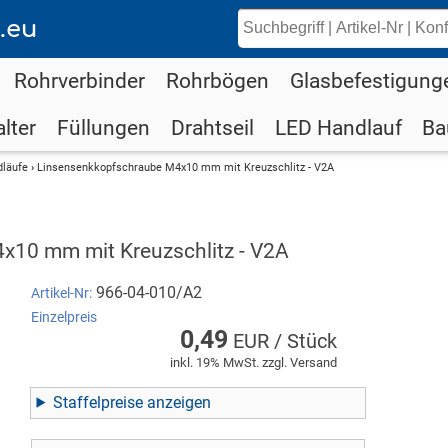
.eu
Rohrverbinder
Rohrbögen
Glasbefestigung
lter
Füllungen
Drahtseil
LED Handlauf
Ba
dläufe
›
Linsensenkkopfschraube M4x10 mm mit Kreuzschlitz - V2A
x10 mm mit Kreuzschlitz - V2A
966-04-010/A2
Artikel-Nr:
Einzelpreis
0,49
EUR / Stück
inkl. 19% MwSt. zzgl. Versand
Staffelpreise