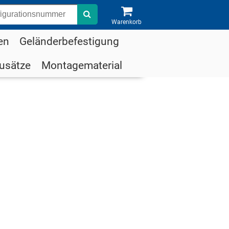
Suche
Warenkorb
en
Geländerbefestigung
usätze
Montagematerial