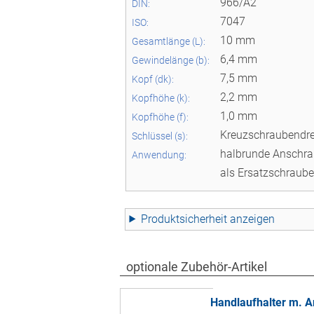
966/A2
DIN:
7047
ISO:
10 mm
Gesamtlänge (L):
6,4 mm
Gewindelänge (b):
7,5 mm
Kopf (dk):
2,2 mm
Kopfhöhe (k):
1,0 mm
Kopfhöhe (f):
Kreuzschraubendre
Schlüssel (s):
halbrunde Anschra
Anwendung:
als Ersatzschraube
Produktsicherheit
optionale Zubehör-Artikel
Handlaufhalter m. A