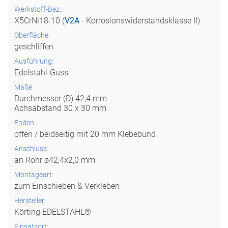
Werkstoff-Bez.:
X5CrNi18-10 (
V2A
- Korrosionswiderstandsklasse II)
Oberfläche:
geschliffen
Ausführung:
Edelstahl-Guss
Maße:
Durchmesser (D) 42,4 mm
Achsabstand 30 x 30 mm
Enden:
offen / beidseitig mit 20 mm Klebebund
Anschluss:
an Rohr ø42,4x2,0 mm
Montageart:
zum Einschieben & Verkleben
Hersteller:
Körting EDELSTAHL®
Einsatzort: