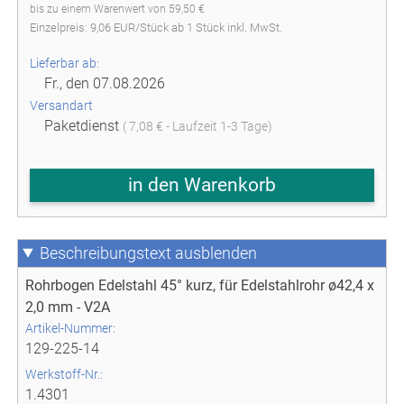
bis zu einem Warenwert von 59,50 €
Einzelpreis:
9,06
EUR
/
Stück
ab
1
Stück inkl. MwSt.
Lieferbar ab:
Fr., den 07.08.2026
Versandart
Paketdienst
( 7,08 € - Laufzeit 1-3 Tage)
in den Warenkorb
Beschreibungstext
Rohrbogen Edelstahl 45° kurz, für Edelstahlrohr ø42,4 x
2,0 mm - V2A
Artikel-Nummer:
129-225-14
Werkstoff-Nr.:
1.4301