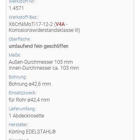
Werkstoff-Nr.:
1.4571
Werkstoff-Bez.:
X6CrNiMoTi17-12-2 (
V4A
-
Korrosionswiderstandsklasse III)
Oberfläche:
umlaufend fein geschliffen
Maße:
Außen-Durchmesser 105 mm
Innen-Durchmesser ca. 103 mm
Bohrung:
Bohrung ø42,6 mm
Einsatzzweck:
für Rohr ø42,4 mm
Lieferumfang:
1 Abdeckrosette
Hersteller:
Körting EDELSTAHL®