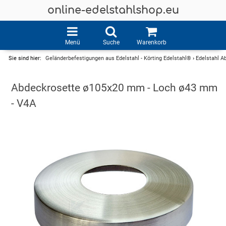
online-edelstahlshop.eu
Menü
Suche
Warenkorb
Sie sind hier:
Geländerbefestigungen aus Edelstahl - Körting Edelstahl®
›
Edelstahl A
Abdeckrosette ø105x20 mm - Loch ø43 mm
- V4A