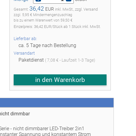
36,42
EUR
Gesamt:
inkl. MwSt., zzgl. Versand
zzgl. 5,95 € Mindermengenzuschlag
bis zu einem Warenwert von 59,50 €
Einzelpreis:
36,42
EUR
/
Stück
ab
1
Stück inkl. MwSt.
Lieferbar ab:
ca. 5 Tage nach Bestellung
Versandart
Paketdienst
( 7,08 € - Laufzeit 1-3 Tage)
in den Warenkorb
 nicht dimmbar
erie - nicht dimmbarer LED-Treiber 2in1
onstanter Spannung und konstantem Strom