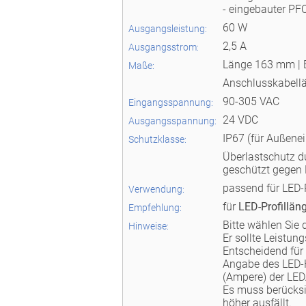
- eingebauter PFC
60 W
Ausgangsleistung:
2,5 A
Ausgangsstrom:
Länge 163 mm | 
Maße:
Anschlusskabell
90-305 VAC
Eingangsspannung:
24 VDC
Ausgangsspannung:
IP67 (für Außene
Schutzklasse:
Überlastschutz 
geschützt gegen 
passend für LED-
Verwendung:
für
LED-Profillän
Empfehlung:
Bitte wählen Sie 
Hinweise:
Er sollte Leistu
Entscheidend für 
Angabe des LED-H
(Ampere) der LED
Es muss berücksi
höher ausfällt.