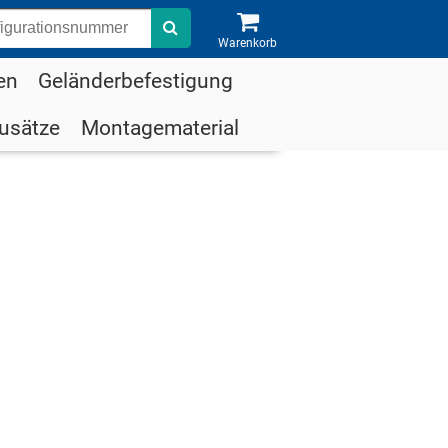
Suche
Warenkorb
en
Geländerbefestigung
usätze
Montagematerial