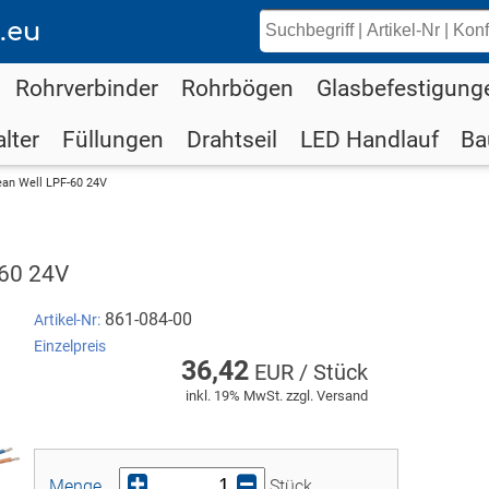
.eu
Rohrverbinder
Rohrbögen
Glasbefestigung
lter
Füllungen
Drahtseil
LED Handlauf
Ba
ean Well LPF-60 24V
-60 24V
861-084-00
Artikel-Nr:
Einzelpreis
36,42
EUR / Stück
inkl. 19% MwSt. zzgl. Versand
Menge
Stück