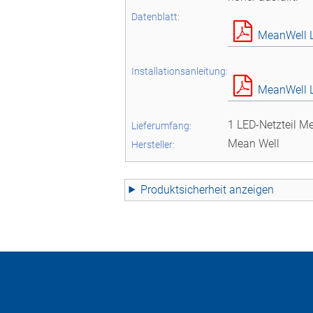
Datenblatt:
MeanWell L
Installationsanleitung:
MeanWell LE
1 LED-Netzteil M
Lieferumfang:
Mean Well
Hersteller:
Produktsicherheit