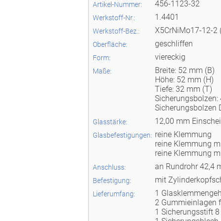
456-1123-32
Artikel-Nummer:
1.4401
Werkstoff-Nr.:
X5CrNiMo17-12-2 
Werkstoff-Bez.:
geschliffen
Oberfläche:
viereckig
Form:
Breite: 52 mm (B)
Maße:
Höhe: 52 mm (H)
Tiefe: 32 mm (T)
Sicherungsbolzen:
Sicherungsbolzen
12,00 mm Einschei
Glasstärke:
reine Klemmung
Glasbefestigungen:
reine Klemmung mit
reine Klemmung mi
an Rundrohr 42,4 
Anschluss:
mit Zylinderkopfs
Befestigung:
1 Glasklemmenge
Lieferumfang:
2 Gummieinlagen f
1 Sicherungsstift