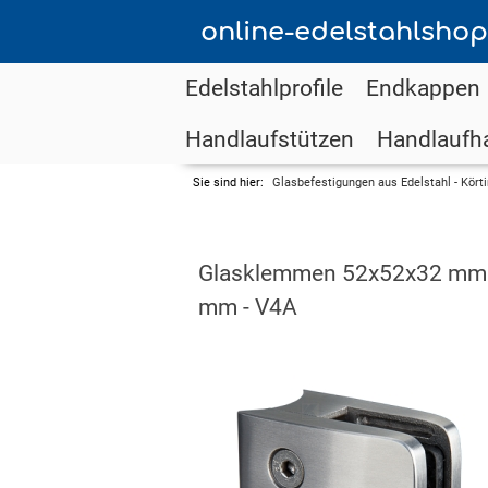
online-edelstahlshop
Edelstahlprofile
Endkappen
Handlaufstützen
Handlaufha
Sie sind hier:
Glasbefestigungen aus Edelstahl - Kört
Glasklemmen 52x52x32 mm f
mm - V4A