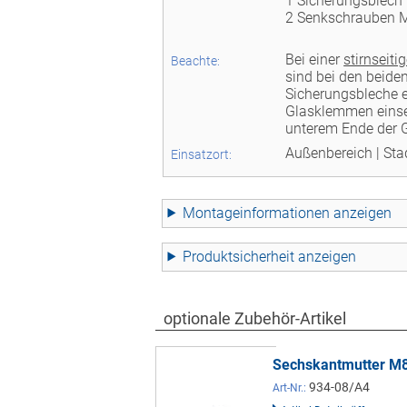
1 Sicherungsblech
2 Senkschrauben 
Bei einer
stirnseit
Beachte:
sind bei den beide
Sicherungsbleche e
Glasklemmen einse
unterem Ende der 
Außenbereich | Sta
Einsatzort:
Montageinformationen
Produktsicherheit
optionale Zubehör-Artikel
Sechskantmutter M8
934-08/A4
Art-Nr.: