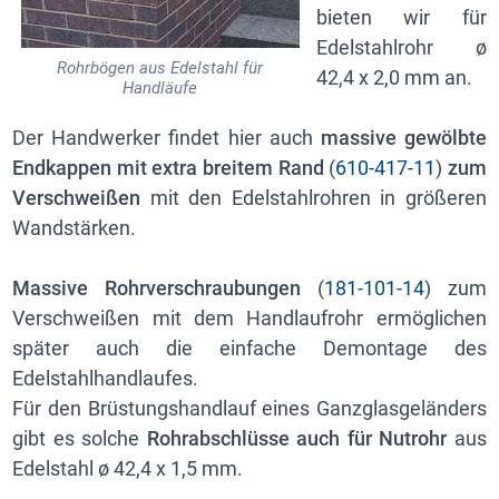
bieten wir für
Edelstahlrohr ø
Rohrbögen aus Edelstahl für
42,4 x 2,0 mm an.
Handläufe
Der Handwerker findet hier auch
massive gewölbte
Endkappen mit extra breitem Rand
(
610-417-11
)
zum
Verschweißen
mit den Edelstahlrohren in größeren
Wandstärken.
Massive Rohrverschraubungen
(
181-101-14
) zum
Verschweißen mit dem Handlaufrohr ermöglichen
später auch die einfache Demontage des
Edelstahlhandlaufes.
Für den Brüstungshandlauf eines Ganzglasgeländers
gibt es solche
Rohrabschlüsse auch für Nutrohr
aus
Edelstahl ø 42,4 x 1,5 mm.