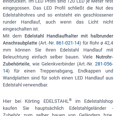
eindrücken. Im LED Profil sind 120 LED je Meter fest
eingegossen. Das LED Profil schließt die Nut des
Edelstahlrohres und so entsteht ein geschlossener
runder Handlauf, auch wenn das Licht nicht
eingeschalten ist.
Mit dem
Edelstahl Handlaufhalter mit halbrunder
Anschraubplatte
(Art.-Nr.
861-021-14
) für Rohr ø 42,4
mm können Sie ihren Edelstahl Handlauf mit
Beleuchtung einfach selber bauen. Viele
Nutrohr-
Zubehörteile
, wie Gelenkverbinder (Art.-Nr.
281-056-
14
) für einen Treppenabgang, Endkappen und
Wandplatten sind für solch einen LED Handlauf aus
Edelstahl verwendbar.
®
Hier bei Körting EDELSTAHL
im Edelstahlshop
kaufen Sie hauptsächlich Edelstahlgeländer -
Zubehör zum selber bauen von Geländern bzw.